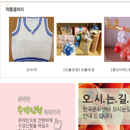
.
.
손뜨개
[선물포장] 선물포장
[풍선아트]